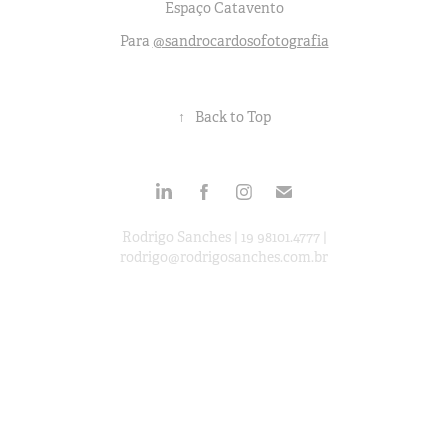
Espaço Catavento
Para
@sandrocardosofotografia
↑
Back to Top
Rodrigo Sanches | 19 98101.4777 |
rodrigo@rodrigosanches.com.br